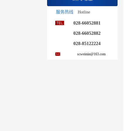
服务热线
Hotline
028-66052881
028-66052882
028-85122224
scweimin@163.com